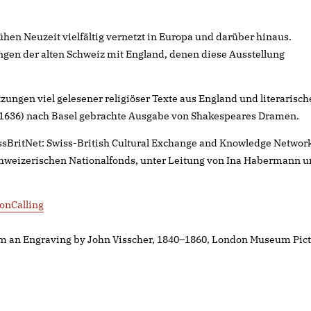
ühen Neuzeit vielfältig vernetzt in Europa und darüber hinaus.
ngen der alten Schweiz mit England, denen diese Ausstellung
tzungen viel gelesener religiöser Texte aus England und literarisch
–1636) nach Basel gebrachte Ausgabe von Shakespeares Dramen.
sBritNet: Swiss-British Cultural Exchange and Knowledge Networ
chweizerischen Nationalfonds, unter Leitung von Ina Habermann 
onCalling
om an Engraving by John Visscher, 1840–1860, London Museum Pic