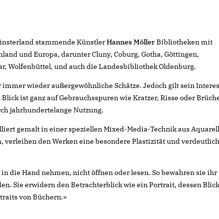
Münsterland stammende Künstler
Hannes Möller
Bibliotheken mit
land und Europa, darunter Cluny, Coburg, Gotha, Göttingen,
ar, Wolfenbüttel, und auch die Landesbibliothek Oldenburg.
r immer wieder außergewöhnliche Schätze. Jedoch gilt sein Intere
Blick ist ganz auf Gebrauchsspuren wie Kratzer, Risse oder Brüch
rch jahrhundertelange Nutzung.
lliert gemalt in einer speziellen Mixed-Media-Technik aus Aquarell
, verleihen den Werken eine besondere Plastizität und verdeutlic
in die Hand nehmen, nicht öffnen oder lesen. So bewahren sie ihr
. Sie erwidern den Betrachterblick wie ein Portrait, dessen Blic
traits von Büchern.»