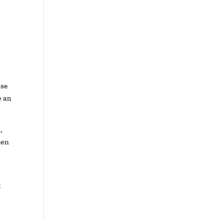
sse
e an
,
hen
k