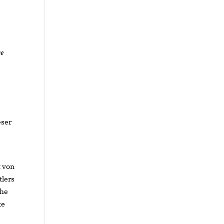
se
eser
t von
tlers
the
te