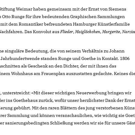
 Stiftung Weimar haben gemeinsam mit der Ernst von Siemens
ipp Otto Runge für ihre bedeutenden Graphischen Sammlungen
 mit dem Romantiker befreundeten Hamburger Künstlerfamilie
 Nachfahren. Das Konvolut aus
Flieder
,
Maiglöckchen
,
Margerite
,
Narzis
e singuläre Bedeutung, die von seinem Verhältnis zu Johann
er Jahrhundertwende standen Runge und Goethe in Kontakt. 1806
chnitten als Geschenk an den Dichter, der mit ihnen das
inem Wohnhaus am Frauenplan auszustatten gedachte. Keines di
.
, unterstreicht: «Mit dieser wichtigen Neuerwerbung bringen wir
r ins Goethehaus zurück, wofür unser herzlichster Dank der Erns
erung gebührt. Mit den raren Blättern des jung verstorbenen Küns
serer Sammlung und können veranschaulichen, wie wichtig sie Goe
der sanierungsbedingten Schließung werden wir sie für unsere Gäs