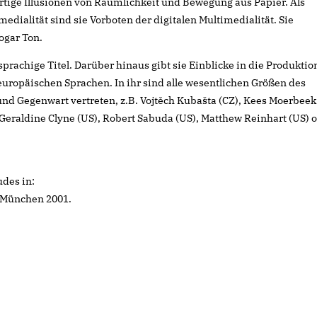
tige Illusionen von Räumlichkeit und Bewegung aus Papier. Als
medialität sind sie Vorboten der digitalen Multimedialität. Sie
ogar Ton.
achige Titel. Darüber hinaus gibt sie Einblicke in die Produktio
ropäischen Sprachen. In ihr sind alle wesentlichen Größen des
d Gegenwart vertreten, z.B. Vojtěch Kubašta (CZ), Kees Moerbeek
, Geraldine Clyne (US), Robert Sabuda (US), Matthew Reinhart (US) 
des in:
. München 2001.