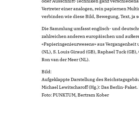
oder Ausschnitt-Techniken ganz verschiedenar
Vertreter einer analogen, rein papiernen Multi
verbinden wie diese Bild, Bewegung, Text, ja s
Die Sammlung umfasst englisch- und deutschspr
zahlreichen anderen europäischen und außereu
«Papieringenieurwesens» aus Vergangenheit un
(NL), S. Louis Giraud (GB), Raphael Tuck (GB)
Ron van der Meer (NL).
Bild:
Aufgeklappte Darstellung des Reichstagsgebäu
Michael Lewitscharoff (Hg.): Das Berlin-Paket
Foto: PUNKTUM, Bertram Kober