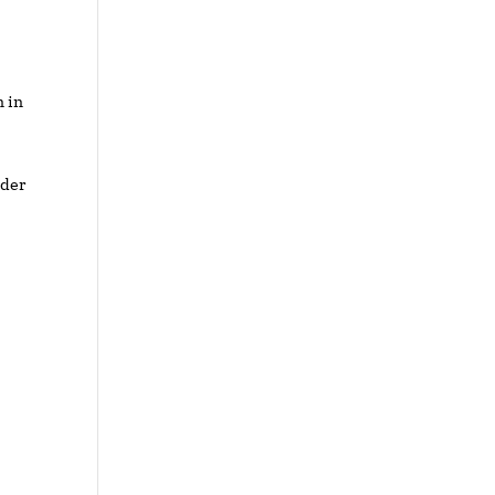
n in
oder