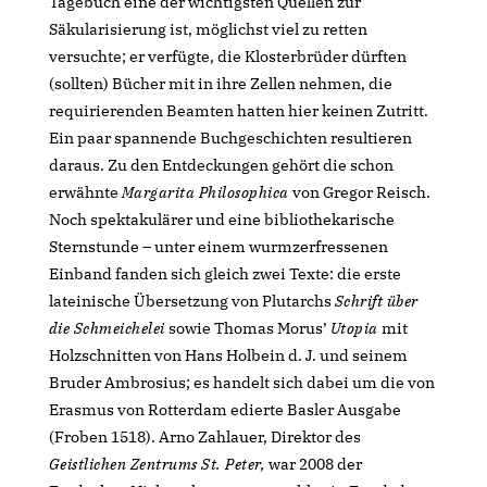
Tagebuch eine der wichtigsten Quellen zur
Säkularisierung ist, möglichst viel zu retten
versuchte; er verfügte, die Klosterbrüder dürften
(sollten) Bücher mit in ihre Zellen nehmen, die
requirierenden Beamten hatten hier keinen Zutritt.
Ein paar spannende Buchgeschichten resultieren
daraus. Zu den Entdeckungen gehört die schon
erwähnte
Margarita Philosophica
von Gregor Reisch.
Noch spektakulärer und eine bibliothekarische
Sternstunde – unter einem wurmzerfressenen
Einband fanden sich gleich zwei Texte: die erste
lateinische Übersetzung von Plutarchs
Schrift über
die Schmeichelei
sowie Thomas Morus’
Utopia
mit
Holzschnitten von Hans Holbein d. J. und seinem
Bruder Ambrosius; es handelt sich dabei um die von
Erasmus von Rotterdam edierte Basler Ausgabe
(Froben 1518). Arno Zahlauer, Direktor des
Geistlichen Zentrums St. Peter,
war 2008 der