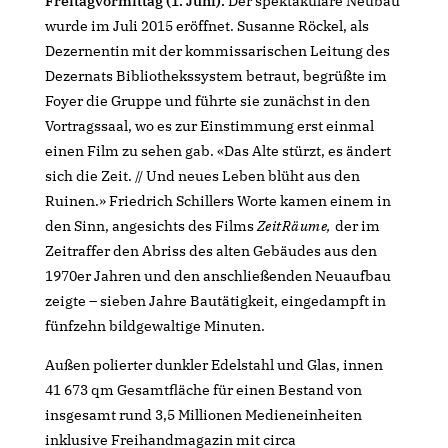
Freitagvormittag (1. Juni).
Der spektakuläre Neubau
wurde im Juli 2015 eröffnet. Susanne Röckel, als
Dezernentin mit der kommissarischen Leitung des
Dezernats Bibliothekssystem betraut, begrüßte im
Foyer die Gruppe und führte sie zunächst in den
Vortragssaal, wo es zur Einstimmung erst einmal
einen Film zu sehen gab. «Das Alte stürzt, es ändert
sich die Zeit. // Und neues Leben blüht aus den
Ruinen.» Friedrich Schillers Worte kamen einem in
den Sinn, angesichts des Films
ZeitRäume,
der im
Zeitraffer den Abriss des alten Gebäudes aus den
1970er Jahren und den anschließenden Neuaufbau
zeigte – sieben Jahre Bautätigkeit, eingedampft in
fünfzehn bildgewaltige Minuten.
Außen polierter dunkler Edelstahl und Glas, innen
41 673 qm Gesamtfläche für einen Bestand von
insgesamt rund 3,5 Millionen Medieneinheiten
inklusive Freihandmagazin mit circa