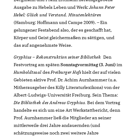
Ausgabe zu Hebels Leben und Werk:
Johann Peter
Hebel: Glück und Verstand. Minutenlektüren
(Hamburg: Hoffmann und Campe 2009). – Ein
gelungener Festabend also, der es geschafft hat,
Körper und Geist gleichermaßen zu sättigen, und
das auf angenehmste Weise.
Gryphius – Rekonstruktion seiner Bibliothek
Den
Festvortrag am späten
Sonntagvormittag (3. Juni)
im
Humboldtsaal
des
Freiburger Hofs
hielt der auf vielen
Gebieten aktive Prof. Dr. Achim Aurnhammer (u.a.
Mitherausgeber des Killy Literaturlexikons) von der
Albert-Ludwigs-Universität Freiburg. Sein Thema:
Die Bibliothek des Andreas Gryphius.
Bei dem Vortrag
handelte es sich um eine Art Werkstattbericht, denn
Prof. Aurnhammer ließ die Mitglieder an seiner
mittlerweile drei Jahre andauernden (und
schätzungsweise noch zwei weitere Jahre