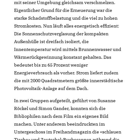
mit seiner Umgebung gleichsam verschmelzen.
Eigentlicher Grund für die Erneuerung war die
starke Schadstoffbelastung und die viel zu hohen
Stromkosten. Nun läuft alles energetisch effizient:
Die Sonnenschutzverglasung der kompakten
Außenhülle ist dreifach isoliert, die
Innentemperatur wird mittels Brunnenwasser und
Wärmerückgewinnung konstant gehalten. Das
bedeutet bis zu 65 Prozent weniger
Energieverbrauch als vorher. Strom liefert zudem
die mit 2000 Quadratmetern größte innerstädtische
Photovoltaik-Anlage auf dem Dach.
In zwei Gruppen aufgeteilt, geführt von Susanne
Röckel und Simon Gander, konnten sich die
Bibliophilen nach dem Film ein eigenes Bild
machen. Unter anderem beeindruckten im
Untergeschoss im Freihandmagazin die «schlauen
Tische» und Zeutschel-Buchscanner, während die