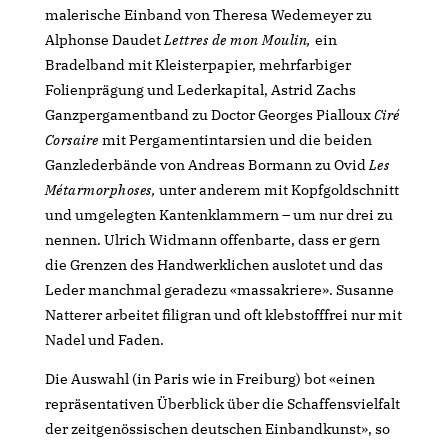
malerische Einband von Theresa Wedemeyer zu
Alphonse Daudet
Lettres de mon Moulin,
ein
Bradelband mit Kleisterpapier, mehrfarbiger
Folienprägung und Lederkapital, Astrid Zachs
Ganzpergamentband zu Doctor Georges Pialloux
Ciré
Corsaire
mit Pergamentintarsien und die beiden
Ganzlederbände von Andreas Bormann zu Ovid
Les
Métarmorphoses,
unter anderem mit Kopfgoldschnitt
und umgelegten Kantenklammern – um nur drei zu
nennen. Ulrich Widmann offenbarte, dass er gern
die Grenzen des Handwerklichen auslotet und das
Leder manchmal geradezu «massakriere». Susanne
Natterer arbeitet filigran und oft klebstofffrei nur mit
Nadel und Faden.
Die Auswahl (in Paris wie in Freiburg) bot «einen
repräsentativen Überblick über die Schaffensvielfalt
der zeitgenössischen deutschen Einbandkunst», so