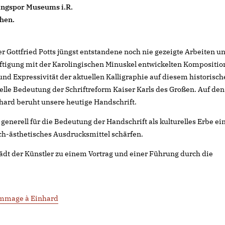
lingspor Museums i.R.
ehen.
er Gottfried Potts jüngst entstandene noch nie gezeigte Arbeiten u
äftigung mit der Karolingischen Minuskel entwickelten Kompositio
und Expressivität der aktuellen Kalligraphie auf diesem historisc
elle Bedeutung der Schriftreform Kaiser Karls des Großen. Auf den
hard beruht unsere heutige Handschrift.
g generell für die Bedeutung der Handschrift als kulturelles Erbe ei
h-ästhetisches Ausdrucksmittel schärfen.
ädt der Künstler zu einem Vortrag und einer Führung durch die
Hommage à Einhard