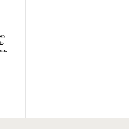
ten
lz-
ers.